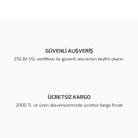
Bu ürünün fiyat bilgisi, resim, ürün açıklamalarında ve diğer
konularda yetersiz gördüğünüz noktaları öneri formunu kullanarak
Bu ürüne ilk yorumu siz yapın!
tarafımıza iletebilirsiniz.
Görüş ve önerileriniz için teşekkür ederiz.
Yorum Yaz
Ürün resmi kalitesiz, bozuk veya görüntülenemiyor.
Ürün açıklamasında eksik bilgiler bulunuyor.
GÜVENLİ ALIŞVERİŞ
Ürün bilgilerinde hatalar bulunuyor.
256 Bit SSL sertifikası ile güvenli alışverişin keyfini çıkarın.
Ürün fiyatı diğer sitelerden daha pahalı.
Bu ürüne benzer farklı alternatifler olmalı.
ÜCRETSİZ KARGO
2000 TL ve üzeri alışverişlerinizde ücretsiz kargo fırsatı
Gönder