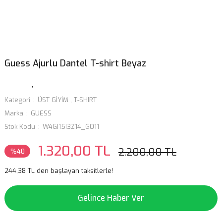
Guess Ajurlu Dantel T-shirt Beyaz
Kategori
ÜST GİYİM
,
T-SHIRT
Marka
GUESS
Stok Kodu
W4GI15I3Z14_G011
1.320,00 TL
2.200,00 TL
%40
244,38 TL den başlayan taksitlerle!
Gelince Haber Ver