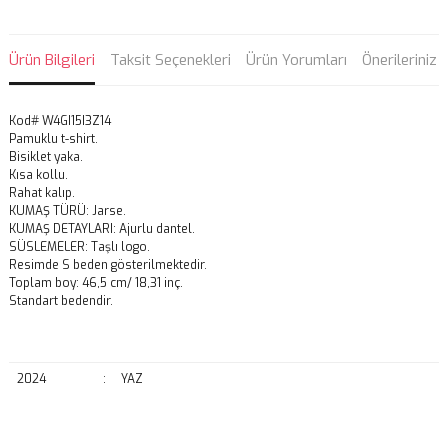
Ürün Bilgileri
Taksit Seçenekleri
Ürün Yorumları
Önerileriniz
Kod# W4GI15I3Z14
Pamuklu t-shirt.
Bisiklet yaka.
Kısa kollu.
Rahat kalıp.
KUMAŞ TÜRÜ: Jarse.
KUMAŞ DETAYLARI: Ajurlu dantel.
SÜSLEMELER: Taşlı logo.
Resimde S beden gösterilmektedir.
Toplam boy: 46,5 cm/ 18,31 inç.
Standart bedendir.
2024
:
YAZ