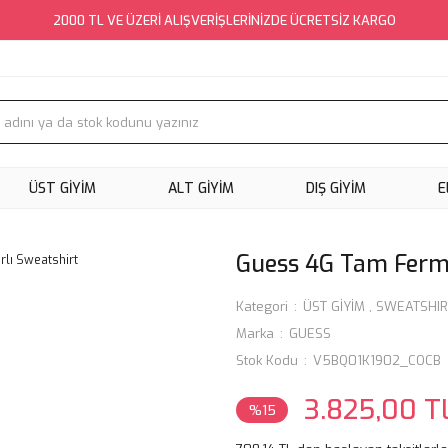
2000 TL VE ÜZERİ ALIŞVERİŞLERİNİZDE ÜCRETSİZ KARGO
ÜST GİYİM
ALT GİYİM
DIŞ GİYİM
E
Guess 4G Tam Ferm
Kategori
ÜST GİYİM
,
SWEATSHIR
Marka
GUESS
Stok Kodu
V5BQ01K1902_COCB
3.825,00 T
%15