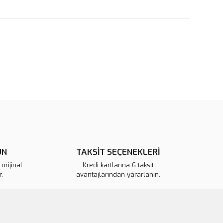
rün açıklamalarında ve diğer konularda yetersiz gördüğünüz
tarafımıza iletebilirsiniz.
u ürüne ilk yorumu siz yapın!
 ederiz.
 görüntülenemiyor.
Yorum Yaz
r bulunuyor.
or.
ÜN
TAKSİT SEÇENEKLERİ
pahalı.
orijinal
Kredi kartlarına 6 taksit
er olmalı.
.
avantajlarından yararlanın.