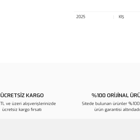
2025
:
KIŞ
Bu ürünün fiyat bilgisi, resim, ü
noktaları öneri formunu kullanarak 
B
Görüş ve önerileriniz için teşekkür
Ürün resmi kalitesiz, bozuk veya
Ürün açıklamasında eksik bilgile
Ürün bilgilerinde hatalar bulunuy
ÜCRETSİZ KARGO
%100 ORİJİNAL ÜR
Ürün fiyatı diğer sitelerden daha 
L ve üzeri alışverişlerinizde
Sitede bulunan ürünler %100 
Bu ürüne benzer farklı alternatifl
ücretsiz kargo fırsatı
ürün garantisi altındadır