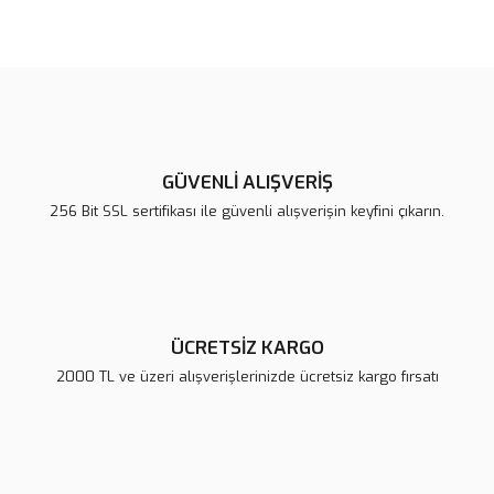
Bu ürünün fiyat bilgisi, resim, ürün açıklamalarında ve diğer
konularda yetersiz gördüğünüz noktaları öneri formunu kullanarak
Bu ürüne ilk yorumu siz yapın!
tarafımıza iletebilirsiniz.
Görüş ve önerileriniz için teşekkür ederiz.
Yorum Yaz
Ürün resmi kalitesiz, bozuk veya görüntülenemiyor.
Ürün açıklamasında eksik bilgiler bulunuyor.
GÜVENLİ ALIŞVERİŞ
Ürün bilgilerinde hatalar bulunuyor.
256 Bit SSL sertifikası ile güvenli alışverişin keyfini çıkarın.
Ürün fiyatı diğer sitelerden daha pahalı.
Bu ürüne benzer farklı alternatifler olmalı.
ÜCRETSİZ KARGO
2000 TL ve üzeri alışverişlerinizde ücretsiz kargo fırsatı
Gönder