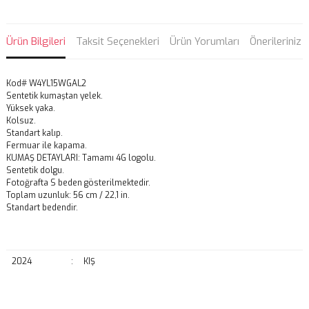
Ürün Bilgileri
Taksit Seçenekleri
Ürün Yorumları
Önerileriniz
Kod# W4YL15WGAL2
Sentetik kumaştan yelek.
Yüksek yaka.
Kolsuz.
Standart kalıp.
Fermuar ile kapama.
KUMAŞ DETAYLARI: Tamamı 4G logolu.
Sentetik dolgu.
Fotoğrafta S beden gösterilmektedir.
Toplam uzunluk: 56 cm / 22,1 in.
Standart bedendir.
2024
:
KIŞ