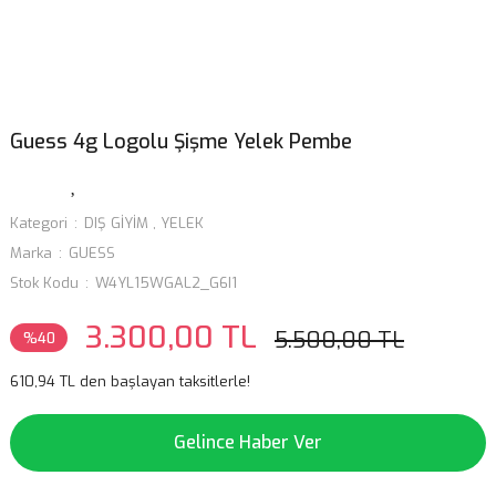
Guess 4g Logolu Şişme Yelek Pembe
Kategori
DIŞ GİYİM
,
YELEK
Marka
GUESS
Stok Kodu
W4YL15WGAL2_G6I1
3.300,00 TL
5.500,00 TL
%40
610,94 TL den başlayan taksitlerle!
Gelince Haber Ver