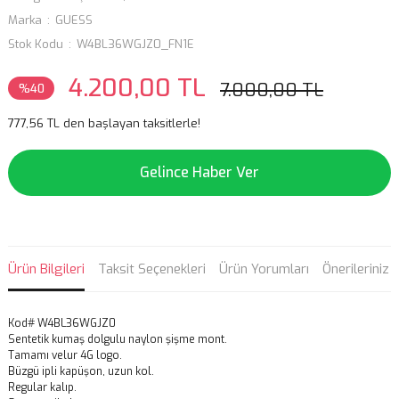
Marka
GUESS
Stok Kodu
W4BL36WGJZ0_FN1E
4.200,00 TL
7.000,00 TL
%40
777,56 TL den başlayan taksitlerle!
Gelince Haber Ver
Ürün Bilgileri
Taksit Seçenekleri
Ürün Yorumları
Önerileriniz
Kod# W4BL36WGJZ0
Sentetik kumaş dolgulu naylon şişme mont.
Tamamı velur 4G logo.
Büzgü ipli kapüşon, uzun kol.
Regular kalıp.