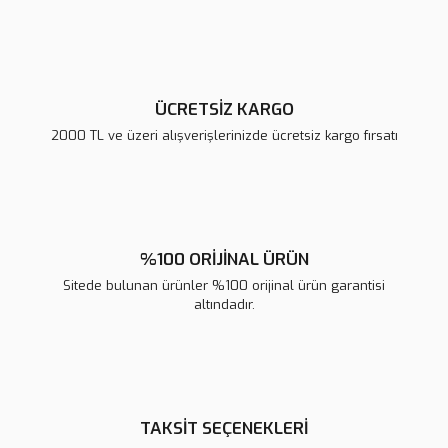
Ürün fiyatı diğer sitelerden daha pahalı.
Bu ürüne benzer farklı alternatifler olmalı.
ÜCRETSİZ KARGO
2000 TL ve üzeri alışverişlerinizde ücretsiz kargo fırsatı
Gönder
%100 ORİJİNAL ÜRÜN
Sitede bulunan ürünler %100 orijinal ürün garantisi
altındadır.
TAKSİT SEÇENEKLERİ