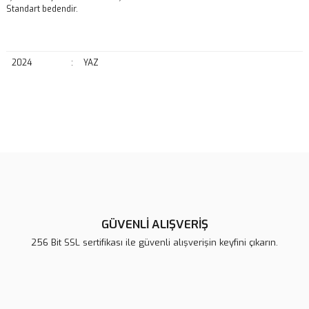
Standart bedendir.
2024
:
YAZ
Bu ürünün fiyat bilgisi, resim, ürün açıklamalarında ve diğer
konularda yetersiz gördüğünüz noktaları öneri formunu kullanarak
Bu ürüne ilk yorumu siz yapın!
tarafımıza iletebilirsiniz.
Görüş ve önerileriniz için teşekkür ederiz.
Yorum Yaz
Ürün resmi kalitesiz, bozuk veya görüntülenemiyor.
Ürün açıklamasında eksik bilgiler bulunuyor.
GÜVENLİ ALIŞVERİŞ
Ürün bilgilerinde hatalar bulunuyor.
256 Bit SSL sertifikası ile güvenli alışverişin keyfini çıkarın.
Ürün fiyatı diğer sitelerden daha pahalı.
Bu ürüne benzer farklı alternatifler olmalı.