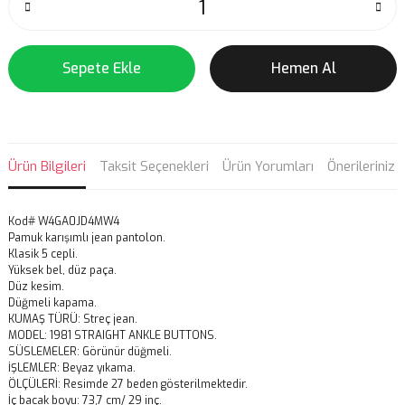
Sepete Ekle
Hemen Al
Ürün Bilgileri
Taksit Seçenekleri
Ürün Yorumları
Önerileriniz
Kod# W4GA0JD4MW4
Pamuk karışımlı jean pantolon.
Klasik 5 cepli.
Yüksek bel, düz paça.
Düz kesim.
Düğmeli kapama.
KUMAŞ TÜRÜ: Streç jean.
MODEL: 1981 STRAIGHT ANKLE BUTTONS.
SÜSLEMELER: Görünür düğmeli.
İŞLEMLER: Beyaz yıkama.
ÖLÇÜLERİ: Resimde 27 beden gösterilmektedir.
İç bacak boyu: 73,7 cm/ 29 inç.