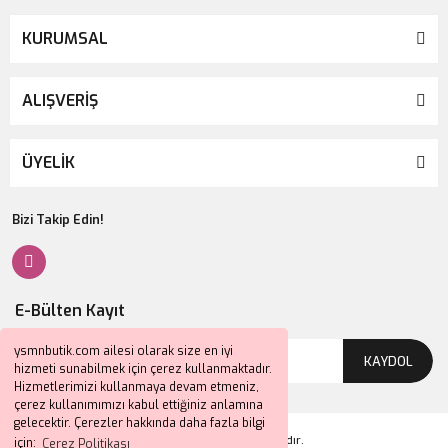
KURUMSAL
ALIŞVERİŞ
ÜYELİK
Bizi Takip Edin!
E-Bülten Kayıt
ysmnbutik.com ailesi olarak size en iyi
KAYDOL
hizmeti sunabilmek için çerez kullanmaktadır.
Hizmetlerimizi kullanmaya devam etmeniz,
çerez kullanımımızı kabul ettiğiniz anlamına
gelecektir. Çerezler hakkında daha fazla bilgi
2024 © Tüm Hakları Saklıdır.
için:
Çerez Politikası