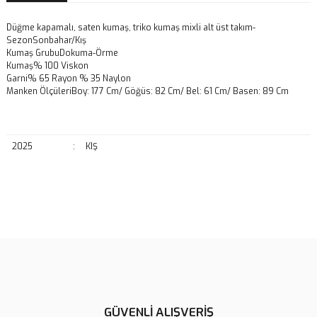
Düğme kapamalı, saten kumaş, triko kumaş mixli alt üst takım-
SezonSonbahar/Kış
Kumaş GrubuDokuma-Örme
Kumaş% 100 Viskon
Garni% 65 Rayon % 35 Naylon
Manken ÖlçüleriBoy: 177 Cm/ Göğüs: 82 Cm/ Bel: 61 Cm/ Basen: 89 Cm
2025
:
KIŞ
Bu ürünün fiyat bilgisi, resim, ürün açıklamalarında ve diğer
konularda yetersiz gördüğünüz noktaları öneri formunu kullanarak
Bu ürüne ilk yorumu siz yapın!
tarafımıza iletebilirsiniz.
Görüş ve önerileriniz için teşekkür ederiz.
Yorum Yaz
Ürün resmi kalitesiz, bozuk veya görüntülenemiyor.
Ürün açıklamasında eksik bilgiler bulunuyor.
GÜVENLİ ALIŞVERİŞ