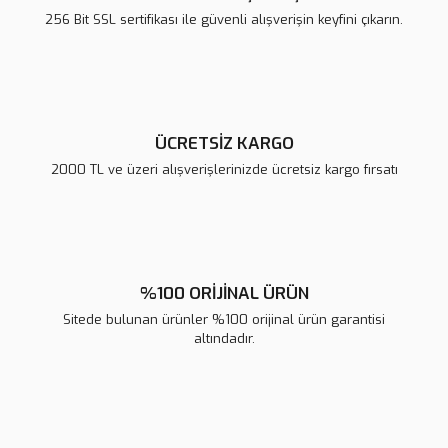
Ürün bilgilerinde hatalar bulunuyor.
256 Bit SSL sertifikası ile güvenli alışverişin keyfini çıkarın.
Ürün fiyatı diğer sitelerden daha pahalı.
Bu ürüne benzer farklı alternatifler olmalı.
ÜCRETSİZ KARGO
2000 TL ve üzeri alışverişlerinizde ücretsiz kargo fırsatı
Gönder
%100 ORİJİNAL ÜRÜN
Sitede bulunan ürünler %100 orijinal ürün garantisi
altındadır.