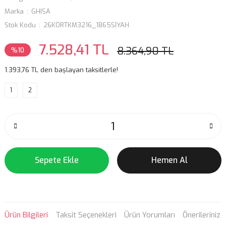
Marka
GHISA
Stok Kodu
26KÖRTKM3216_1865SİYAH
7.528,41 TL
8.364,90 TL
%10
1.393,76 TL den başlayan taksitlerle!
1
2
Sepete Ekle
Hemen Al
Ürün Bilgileri
Taksit Seçenekleri
Ürün Yorumları
Önerileriniz