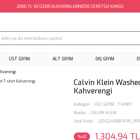
2000 TL VE ÜZERİ ALIŞVERİŞLERİNİZDE ÜCRETSİZ KARGO
ÜST GİYİM
ALT GİYİM
DIŞ GİYİM
E
ahverengi
Calvin Klein Washed
Kahverengi
Kategori
ÜST GİYİM
,
T-SHIRT
Marka
CALVIN KLEIN
Stok Kodu
J20J224988-PFW_PF
1.304,94 TL
%40