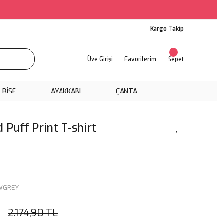
Kargo Takip
Üye Girişi
Favorilerim
Sepet
LBİSE
AYAKKABI
ÇANTA
 Puff Print T-shirt
WGREY
2.174,90 TL