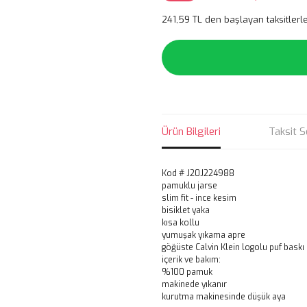
241,59 TL den başlayan taksitlerle
Ürün Bilgileri
Taksit S
Kod # J20J224988
pamuklu jarse
slim fit - ince kesim
bisiklet yaka
kısa kollu
yumuşak yıkama apre
göğüste Calvin Klein logolu puf baskı
içerik ve bakım:
%100 pamuk
makinede yıkanır
kurutma makinesinde düşük aya