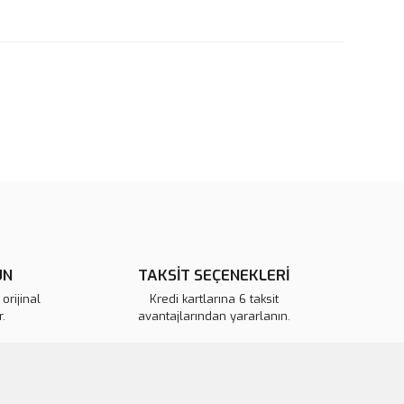
rün açıklamalarında ve diğer konularda yetersiz gördüğünüz
tarafımıza iletebilirsiniz.
u ürüne ilk yorumu siz yapın!
 ederiz.
 görüntülenemiyor.
Yorum Yaz
r bulunuyor.
or.
ÜN
TAKSİT SEÇENEKLERİ
pahalı.
orijinal
Kredi kartlarına 6 taksit
.
avantajlarından yararlanın.
er olmalı.