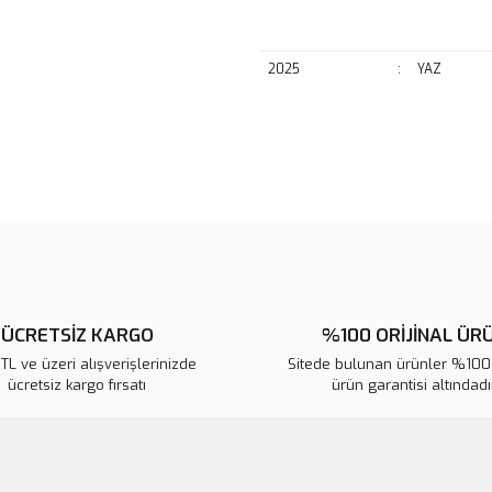
2025
:
YAZ
Bu ürünün fiyat bilgisi, resim, ü
noktaları öneri formunu kullanarak 
B
Görüş ve önerileriniz için teşekkür
Ürün resmi kalitesiz, bozuk veya
Ürün açıklamasında eksik bilgile
Ürün bilgilerinde hatalar bulunuy
ÜCRETSİZ KARGO
%100 ORİJİNAL ÜR
Ürün fiyatı diğer sitelerden daha 
L ve üzeri alışverişlerinizde
Sitede bulunan ürünler %100 
ücretsiz kargo fırsatı
ürün garantisi altındadır
Bu ürüne benzer farklı alternatifl