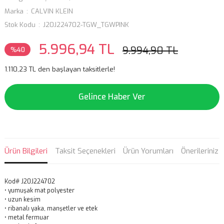
Marka
CALVIN KLEIN
Stok Kodu
J20J224702-TGW_TGWPINK
5.996,94 TL
9.994,90 TL
%40
1.110,23 TL den başlayan taksitlerle!
Gelince Haber Ver
Ürün Bilgileri
Taksit Seçenekleri
Ürün Yorumları
Önerileriniz
Kod# J20J224702
• yumuşak mat polyester
• uzun kesim
• ribanalı yaka, manşetler ve etek
• metal fermuar