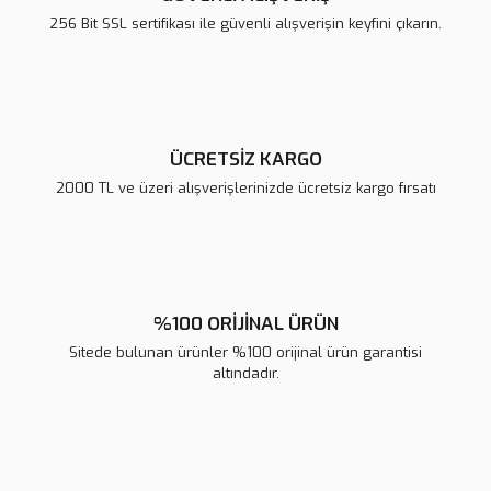
Ürün bilgilerinde hatalar bulunuyor.
256 Bit SSL sertifikası ile güvenli alışverişin keyfini çıkarın.
Ürün fiyatı diğer sitelerden daha pahalı.
Bu ürüne benzer farklı alternatifler olmalı.
ÜCRETSİZ KARGO
2000 TL ve üzeri alışverişlerinizde ücretsiz kargo fırsatı
Gönder
%100 ORİJİNAL ÜRÜN
Sitede bulunan ürünler %100 orijinal ürün garantisi
altındadır.