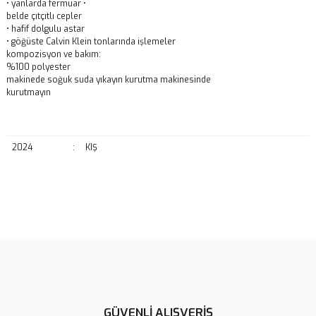
• yanlarda fermuar •
belde çıtçıtlı cepler
• hafif dolgulu astar
• göğüste Calvin Klein tonlarında işlemeler
kompozisyon ve bakım:
%100 polyester
makinede soğuk suda yıkayın kurutma makinesinde
kurutmayın
2024
:
KIŞ
Bu ürünün fiyat bilgisi, resim, ürün açıklamalarında ve diğer
konularda yetersiz gördüğünüz noktaları öneri formunu kullanarak
Bu ürüne ilk yorumu siz yapın!
tarafımıza iletebilirsiniz.
Görüş ve önerileriniz için teşekkür ederiz.
Yorum Yaz
Ürün resmi kalitesiz, bozuk veya görüntülenemiyor.
Ürün açıklamasında eksik bilgiler bulunuyor.
GÜVENLİ ALIŞVERİŞ