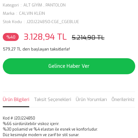
Kategori
ALT GİYİM
,
PANTOLON
Marka
CALVIN KLEIN
Stok Kodu
J20J224850-CGE_CGEBLUE
3.128,94 TL
5.214,90 TL
%40
579,27 TL den başlayan taksitlerle!
Gelince Haber Ver
Ürün Bilgileri
Taksit Seçenekleri
Ürün Yorumları
Önerileriniz
Kod # J20J224850
%66 sürdürülebilir viskoz içerir.
%30 poliamid ve %4 elastan ile esnek ve konforludur.
Düz kesimiyle modern ve zarif bir stil sunar.