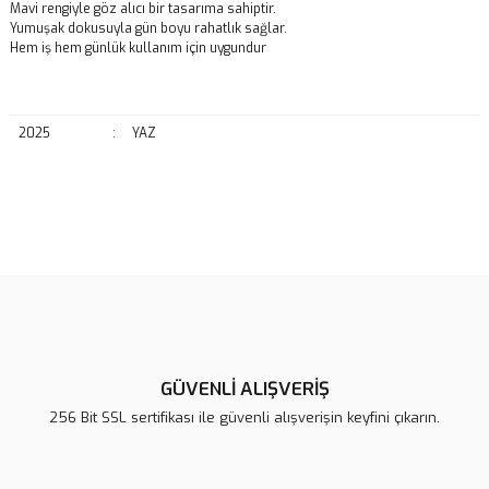
Mavi rengiyle göz alıcı bir tasarıma sahiptir.
Yumuşak dokusuyla gün boyu rahatlık sağlar.
Hem iş hem günlük kullanım için uygundur
2025
:
YAZ
Bu ürünün fiyat bilgisi, resim, ürün açıklamalarında ve diğer
konularda yetersiz gördüğünüz noktaları öneri formunu kullanarak
Bu ürüne ilk yorumu siz yapın!
tarafımıza iletebilirsiniz.
Görüş ve önerileriniz için teşekkür ederiz.
Yorum Yaz
Ürün resmi kalitesiz, bozuk veya görüntülenemiyor.
Ürün açıklamasında eksik bilgiler bulunuyor.
GÜVENLİ ALIŞVERİŞ
Ürün bilgilerinde hatalar bulunuyor.
256 Bit SSL sertifikası ile güvenli alışverişin keyfini çıkarın.
Ürün fiyatı diğer sitelerden daha pahalı.
Bu ürüne benzer farklı alternatifler olmalı.