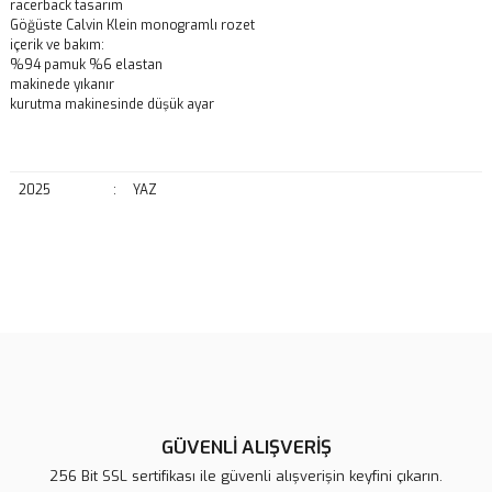
racerback tasarım
Göğüste Calvin Klein monogramlı rozet
içerik ve bakım:
%94 pamuk %6 elastan
makinede yıkanır
kurutma makinesinde düşük ayar
2025
:
YAZ
Bu ürünün fiyat bilgisi, resim, ürün açıklamalarında ve diğer
konularda yetersiz gördüğünüz noktaları öneri formunu kullanarak
Bu ürüne ilk yorumu siz yapın!
tarafımıza iletebilirsiniz.
Görüş ve önerileriniz için teşekkür ederiz.
Yorum Yaz
Ürün resmi kalitesiz, bozuk veya görüntülenemiyor.
Ürün açıklamasında eksik bilgiler bulunuyor.
GÜVENLİ ALIŞVERİŞ
Ürün bilgilerinde hatalar bulunuyor.
256 Bit SSL sertifikası ile güvenli alışverişin keyfini çıkarın.