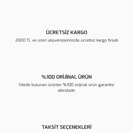
Ürün fiyatı diğer sitelerden daha pahalı.
Bu ürüne benzer farklı alternatifler olmalı.
ÜCRETSİZ KARGO
2000 TL ve üzeri alışverişlerinizde ücretsiz kargo fırsatı
Gönder
%100 ORİJİNAL ÜRÜN
Sitede bulunan ürünler %100 orijinal ürün garantisi
altındadır.
TAKSİT SEÇENEKLERİ