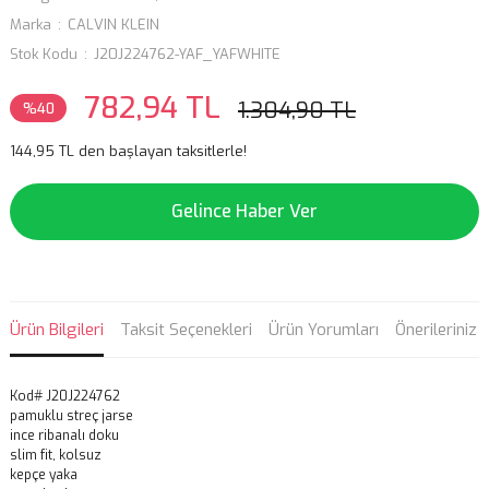
Marka
CALVIN KLEIN
Stok Kodu
J20J224762-YAF_YAFWHITE
782,94 TL
1.304,90 TL
%40
144,95 TL den başlayan taksitlerle!
Gelince Haber Ver
Ürün Bilgileri
Taksit Seçenekleri
Ürün Yorumları
Önerileriniz
Kod# J20J224762
pamuklu streç jarse
ince ribanalı doku
slim fit, kolsuz
kepçe yaka