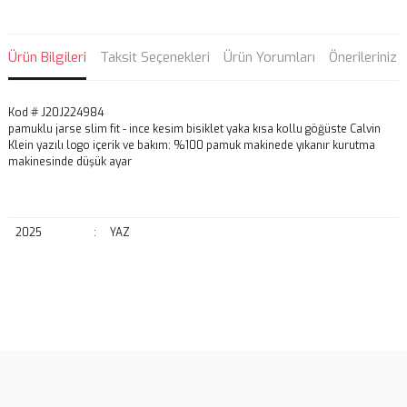
Ürün Bilgileri
Taksit Seçenekleri
Ürün Yorumları
Önerileriniz
Kod # J20J224984
pamuklu jarse slim fit - ince kesim bisiklet yaka kısa kollu göğüste Calvin
Klein yazılı logo içerik ve bakım: %100 pamuk makinede yıkanır kurutma
makinesinde düşük ayar
2025
:
YAZ
Bu ürünün fiyat bilgisi, resim, ürün açıklamalarında ve diğer
konularda yetersiz gördüğünüz noktaları öneri formunu kullanarak
Bu ürüne ilk yorumu siz yapın!
tarafımıza iletebilirsiniz.
Görüş ve önerileriniz için teşekkür ederiz.
Yorum Yaz