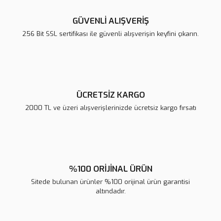
Ürün resmi kalitesiz, bozuk veya görüntülenemiyor.
Ürün açıklamasında eksik bilgiler bulunuyor.
GÜVENLİ ALIŞVERİŞ
Ürün bilgilerinde hatalar bulunuyor.
256 Bit SSL sertifikası ile güvenli alışverişin keyfini çıkarın.
Ürün fiyatı diğer sitelerden daha pahalı.
Bu ürüne benzer farklı alternatifler olmalı.
ÜCRETSİZ KARGO
2000 TL ve üzeri alışverişlerinizde ücretsiz kargo fırsatı
Gönder
%100 ORİJİNAL ÜRÜN
Sitede bulunan ürünler %100 orijinal ürün garantisi
altındadır.