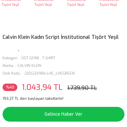
Calvin Klein Kadın Script İnstitutional Tişört Yeşil
Kategori
ÜST GİYİM
,
T-SHIRT
Marka
CALVIN KLEIN
Stok Kodu
J20J224984-LHE_LHEGREEN
1.043,94 TL
1.739,90 TL
%40
193,27 TL den başlayan taksitlerle!
Gelince Haber Ver