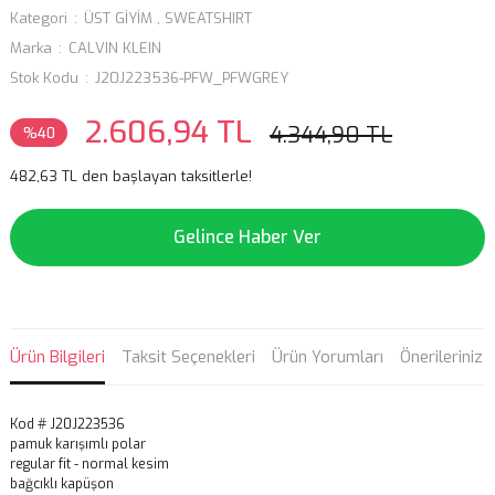
Kategori
ÜST GİYİM
,
SWEATSHIRT
Marka
CALVIN KLEIN
Stok Kodu
J20J223536-PFW_PFWGREY
2.606,94 TL
4.344,90 TL
%40
482,63 TL den başlayan taksitlerle!
Gelince Haber Ver
Ürün Bilgileri
Taksit Seçenekleri
Ürün Yorumları
Önerileriniz
Kod # J20J223536
pamuk karışımlı polar
regular fit - normal kesim
bağcıklı kapüşon