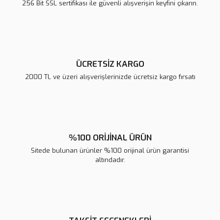
256 Bit SSL sertifikası ile güvenli alışverişin keyfini çıkarın.
Ürün fiyatı diğer sitelerden daha pahalı.
Bu ürüne benzer farklı alternatifler olmalı.
ÜCRETSİZ KARGO
2000 TL ve üzeri alışverişlerinizde ücretsiz kargo fırsatı
Gönder
%100 ORİJİNAL ÜRÜN
Sitede bulunan ürünler %100 orijinal ürün garantisi
altındadır.