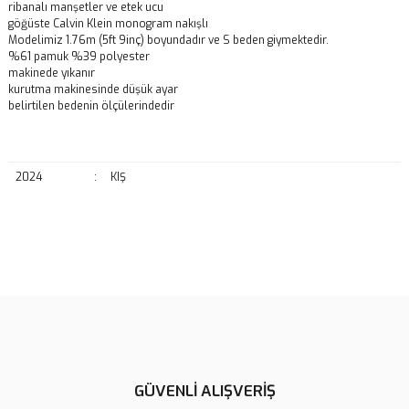
ribanalı manşetler ve etek ucu
göğüste Calvin Klein monogram nakışlı
Modelimiz 1.76m (5ft 9inç) boyundadır ve S beden giymektedir.
%61 pamuk %39 polyester
makinede yıkanır
kurutma makinesinde düşük ayar
belirtilen bedenin ölçülerindedir
2024
:
KIŞ
Bu ürünün fiyat bilgisi, resim, ürün açıklamalarında ve diğer
konularda yetersiz gördüğünüz noktaları öneri formunu kullanarak
Bu ürüne ilk yorumu siz yapın!
tarafımıza iletebilirsiniz.
Görüş ve önerileriniz için teşekkür ederiz.
Yorum Yaz
Ürün resmi kalitesiz, bozuk veya görüntülenemiyor.
Ürün açıklamasında eksik bilgiler bulunuyor.
GÜVENLİ ALIŞVERİŞ
Ürün bilgilerinde hatalar bulunuyor.