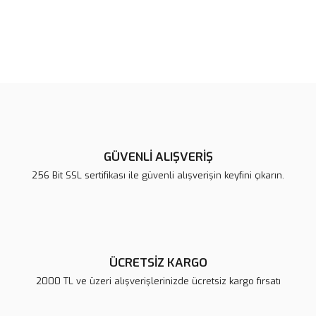
Bu ürünün fiyat bilgisi, resim, ürün açıklamalarında ve diğer
konularda yetersiz gördüğünüz noktaları öneri formunu kullanarak
Bu ürüne ilk yorumu siz yapın!
tarafımıza iletebilirsiniz.
Görüş ve önerileriniz için teşekkür ederiz.
Yorum Yaz
Ürün resmi kalitesiz, bozuk veya görüntülenemiyor.
Ürün açıklamasında eksik bilgiler bulunuyor.
GÜVENLİ ALIŞVERİŞ
Ürün bilgilerinde hatalar bulunuyor.
256 Bit SSL sertifikası ile güvenli alışverişin keyfini çıkarın.
Ürün fiyatı diğer sitelerden daha pahalı.
Bu ürüne benzer farklı alternatifler olmalı.
ÜCRETSİZ KARGO
2000 TL ve üzeri alışverişlerinizde ücretsiz kargo fırsatı
Gönder