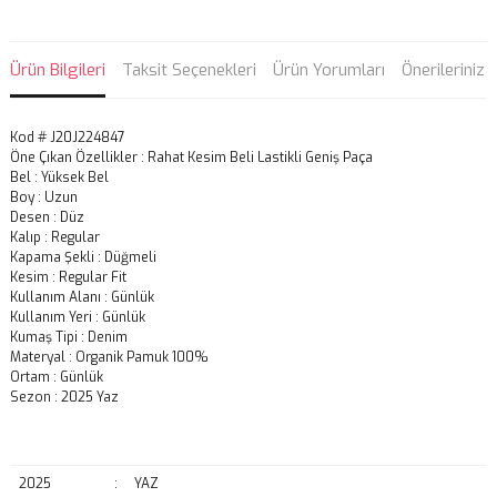
Ürün Bilgileri
Taksit Seçenekleri
Ürün Yorumları
Önerileriniz
Kod # J20J224847
Öne Çıkan Özellikler : Rahat Kesim Beli Lastikli Geniş Paça
Bel : Yüksek Bel
Boy : Uzun
Desen : Düz
Kalıp : Regular
Kapama Şekli : Düğmeli
Kesim : Regular Fit
Kullanım Alanı : Günlük
Kullanım Yeri : Günlük
Kumaş Tipi : Denim
Materyal : Organik Pamuk 100%
Ortam : Günlük
Sezon : 2025 Yaz
2025
:
YAZ