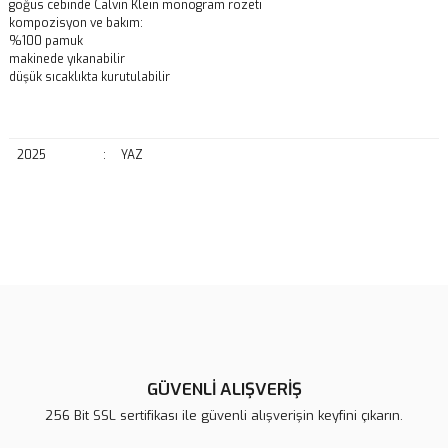
göğüs cebinde Calvin Klein monogram rozeti
kompozisyon ve bakım:
%100 pamuk
makinede yıkanabilir
düşük sıcaklıkta kurutulabilir
2025
:
YAZ
Bu ürünün fiyat bilgisi, resim, ürün açıklamalarında ve diğer
konularda yetersiz gördüğünüz noktaları öneri formunu kullanarak
Bu ürüne ilk yorumu siz yapın!
tarafımıza iletebilirsiniz.
Görüş ve önerileriniz için teşekkür ederiz.
Yorum Yaz
Ürün resmi kalitesiz, bozuk veya görüntülenemiyor.
Ürün açıklamasında eksik bilgiler bulunuyor.
GÜVENLİ ALIŞVERİŞ
Ürün bilgilerinde hatalar bulunuyor.
256 Bit SSL sertifikası ile güvenli alışverişin keyfini çıkarın.
Ürün fiyatı diğer sitelerden daha pahalı.