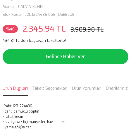
Marka
CALVIN KLEIN
Stok Kodu
J20J224436-CGE_CGEBLUE
2.345,94 TL
3.909,90 TL
%40
434,31 TL den başlayan taksitlerle!
Gelince Haber Ver
Ürün Bilgileri
Taksit Seçenekleri
Ürün Yorumları
Önerileriniz
Kod# J20J224436
• canlı pamuklu poplin
• rahat kesim
• sivri yaka • fıçı manşetler, kavisli etek
• yama göğüs cebi •