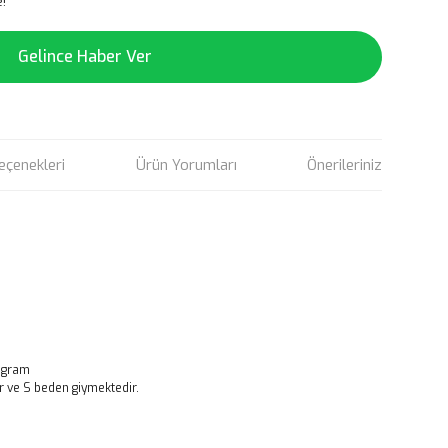
!
Gelince Haber Ver
eçenekleri
Ürün Yorumları
Önerileriniz
ogram
r ve S beden giymektedir.