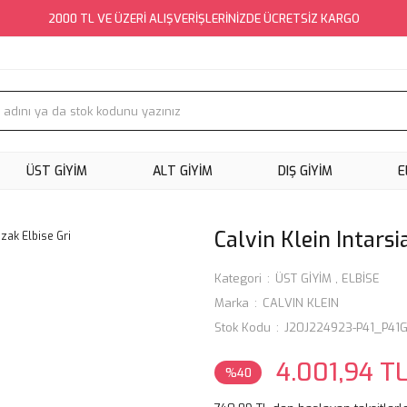
2000 TL VE ÜZERİ ALIŞVERİŞLERİNİZDE ÜCRETSİZ KARGO
ÜST GİYİM
ALT GİYİM
DIŞ GİYİM
E
Calvin Klein Intarsi
Kategori
ÜST GİYİM
,
ELBİSE
Marka
CALVIN KLEIN
Stok Kodu
J20J224923-P41_P41
4.001,94 T
%40