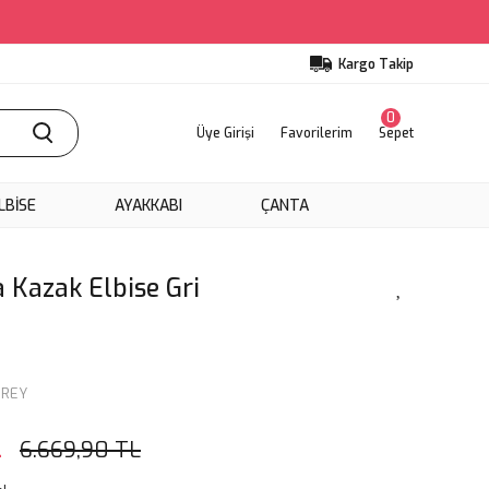
Kargo Takip
0
Üye Girişi
Favorilerim
Sepet
LBİSE
AYAKKABI
ÇANTA
a Kazak Elbise Gri
GREY
L
6.669,90 TL