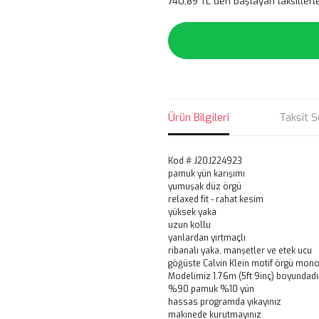
740,89 TL den başlayan taksitlerle
Ürün Bilgileri
Taksit S
Kod # J20J224923
pamuk yün karışımı
yumuşak düz örgü
relaxed fit - rahat kesim
yüksek yaka
uzun kollu
yanlardan yırtmaçlı
ribanalı yaka, manşetler ve etek ucu
göğüste Calvin Klein motif örgü mon
Modelimiz 1.76m (5ft 9inç) boyundadı
%90 pamuk %10 yün
hassas programda yıkayınız
makinede kurutmayınız