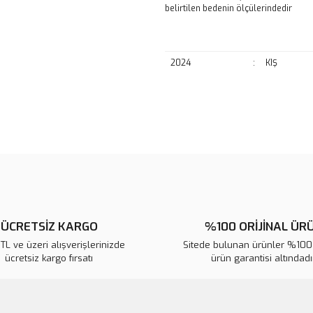
belirtilen bedenin ölçülerindedir
2024
:
KIŞ
Bu ürünün fiyat bilgisi, resim, ü
noktaları öneri formunu kullanarak 
B
Görüş ve önerileriniz için teşekkür
Ürün resmi kalitesiz, bozuk veya
Ürün açıklamasında eksik bilgile
ÜCRETSİZ KARGO
%100 ORİJİNAL ÜR
Ürün bilgilerinde hatalar bulunuy
L ve üzeri alışverişlerinizde
Ürün fiyatı diğer sitelerden daha 
Sitede bulunan ürünler %100 
ücretsiz kargo fırsatı
ürün garantisi altındadır
Bu ürüne benzer farklı alternatifl