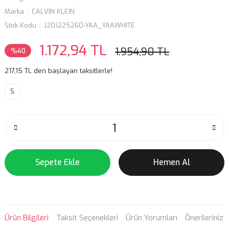
Marka
CALVIN KLEIN
Stok Kodu
J20J225260-YAA_YAAWHITE
1.172,94 TL
1.954,90 TL
%40
217,15 TL den başlayan taksitlerle!
S
Sepete Ekle
Hemen Al
Ürün Bilgileri
Taksit Seçenekleri
Ürün Yorumları
Önerileriniz