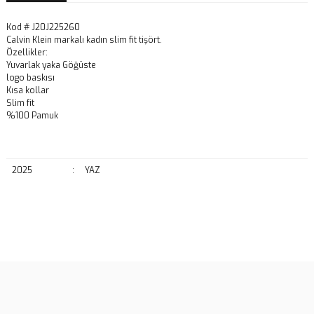
Kod # J20J225260
Calvin Klein markalı kadın slim fit tişört.
Özellikler:
Yuvarlak yaka Göğüste
logo baskısı
Kısa kollar
Slim fit
%100 Pamuk
2025
:
YAZ
Bu ürünün fiyat bilgisi, resim, ürün açıklamalarında ve diğer
konularda yetersiz gördüğünüz noktaları öneri formunu kullanarak
Bu ürüne ilk yorumu siz yapın!
tarafımıza iletebilirsiniz.
Görüş ve önerileriniz için teşekkür ederiz.
Yorum Yaz
Ürün resmi kalitesiz, bozuk veya görüntülenemiyor.