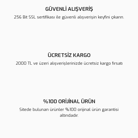
Ürün açıklamasında eksik bilgiler bulunuyor.
GÜVENLİ ALIŞVERİŞ
Ürün bilgilerinde hatalar bulunuyor.
256 Bit SSL sertifikası ile güvenli alışverişin keyfini çıkarın.
Ürün fiyatı diğer sitelerden daha pahalı.
Bu ürüne benzer farklı alternatifler olmalı.
ÜCRETSİZ KARGO
2000 TL ve üzeri alışverişlerinizde ücretsiz kargo fırsatı
Gönder
%100 ORİJİNAL ÜRÜN
Sitede bulunan ürünler %100 orijinal ürün garantisi
altındadır.