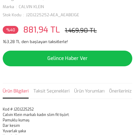
Marka
CALVIN KLEIN
Stok Kodu
J20J225252-AEA_AEABEIGE
881,94 TL
1.469,90 TL
%40
163,28 TL den başlayan taksitlerle!
Gelince Haber Ver
Ürün Bilgileri
Taksit Seçenekleri
Ürün Yorumları
Önerileriniz
Kod # J20J225252
Calvin Klein markalı kadın slim fit tişört.
Pamuklu kumaş
Dar kesim
Yuvarlak yaka