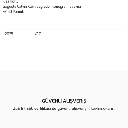
Kısa kollu
Göğüste Calvin Klein degrade monogram baskısı
%100 Pamuk
2025
:
YAZ
Bu ürünün fiyat bilgisi, resim, ürün açıklamalarında ve diğer
konularda yetersiz gördüğünüz noktaları öneri formunu kullanarak
Bu ürüne ilk yorumu siz yapın!
tarafımıza iletebilirsiniz.
Görüş ve önerileriniz için teşekkür ederiz.
Yorum Yaz
Ürün resmi kalitesiz, bozuk veya görüntülenemiyor.
Ürün açıklamasında eksik bilgiler bulunuyor.
GÜVENLİ ALIŞVERİŞ
Ürün bilgilerinde hatalar bulunuyor.
256 Bit SSL sertifikası ile güvenli alışverişin keyfini çıkarın.
Ürün fiyatı diğer sitelerden daha pahalı.
Bu ürüne benzer farklı alternatifler olmalı.